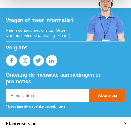
Vragen of meer informatie?
Neem contact met ons op! Onze
klantenservice staat voor je klaar :)
Volg ons
Ontvang de nieuwste aanbiedingen en
promoties
Abonneer
* Lees hier de wettelijke beperkingen
Klantenservice