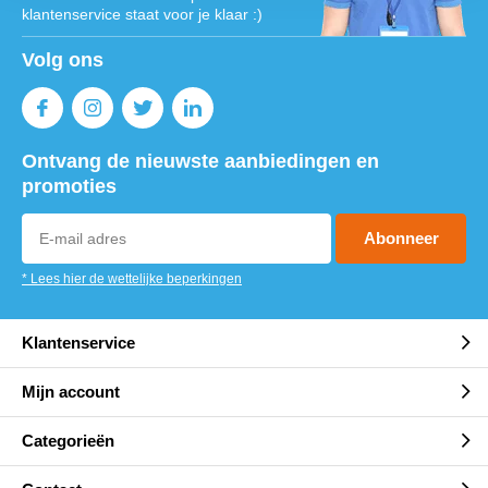
klantenservice staat voor je klaar :)
Volg ons
Ontvang de nieuwste aanbiedingen en
promoties
Abonneer
* Lees hier de wettelijke beperkingen
Klantenservice
Mijn account
Categorieën