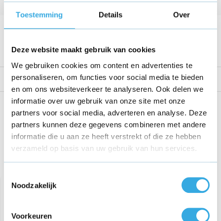
Kabellengte
1.8 Meter
Toestemming
Details
Over
Voltage
19 V
Bekijk alle specificaties
Deze website maakt gebruik van cookies
We gebruiken cookies om content en advertenties te
personaliseren, om functies voor social media te bieden
Reviews
en om ons websiteverkeer te analyseren. Ook delen we
informatie over uw gebruik van onze site met onze
Share this product!
partners voor social media, adverteren en analyse. Deze
partners kunnen deze gegevens combineren met andere
informatie die u aan ze heeft verstrekt of die ze hebben
verzameld op basis van uw gebruik van hun services.
Recent bekeken
Toestemmingsselectie
Noodzakelijk
Voorkeuren