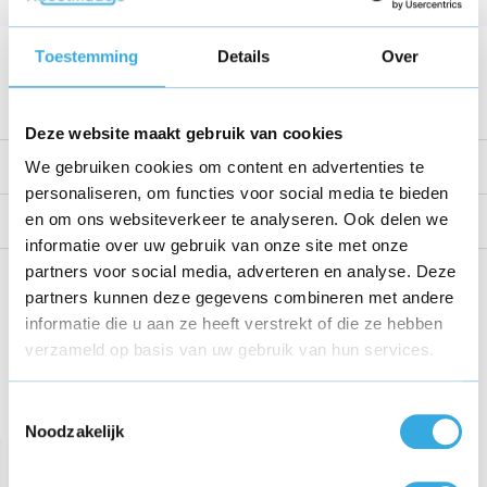
Kabellengte
1 Meter
Voltage
15 V
Toestemming
Details
Over
Bekijk alle specificaties
Deze website maakt gebruik van cookies
Productomschrijving
We gebruiken cookies om content en advertenties te
personaliseren, om functies voor social media te bieden
en om ons websiteverkeer te analyseren. Ook delen we
Reviews
informatie over uw gebruik van onze site met onze
partners voor social media, adverteren en analyse. Deze
Share this product!
partners kunnen deze gegevens combineren met andere
informatie die u aan ze heeft verstrekt of die ze hebben
verzameld op basis van uw gebruik van hun services.
Toestemmingsselectie
Recent bekeken
Noodzakelijk