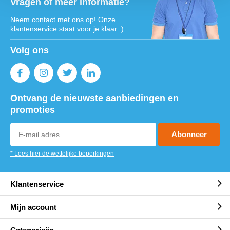
Vragen of meer informatie?
Neem contact met ons op! Onze
klantenservice staat voor je klaar :)
Volg ons
Ontvang de nieuwste aanbiedingen en
promoties
Abonneer
* Lees hier de wettelijke beperkingen
Klantenservice
Mijn account