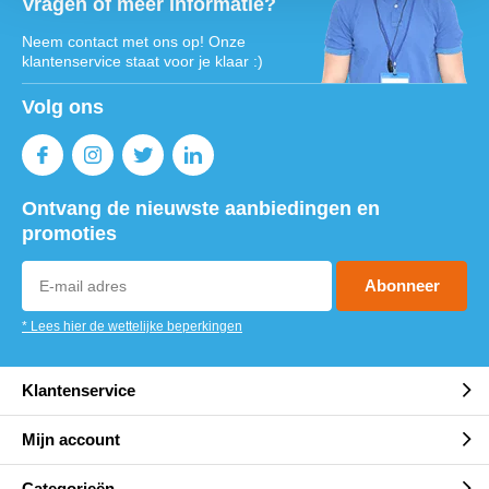
Vragen of meer informatie?
Neem contact met ons op! Onze
klantenservice staat voor je klaar :)
Volg ons
Ontvang de nieuwste aanbiedingen en
promoties
Abonneer
* Lees hier de wettelijke beperkingen
Klantenservice
Mijn account