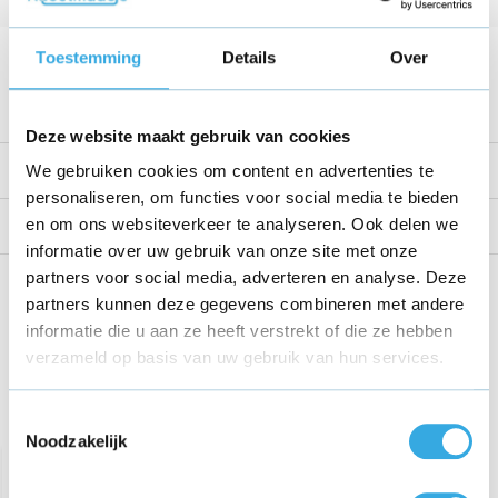
Kabellengte
1.5 Meter
Voltage
5 V
Toestemming
Details
Over
Bekijk alle specificaties
Deze website maakt gebruik van cookies
Productomschrijving
We gebruiken cookies om content en advertenties te
personaliseren, om functies voor social media te bieden
en om ons websiteverkeer te analyseren. Ook delen we
Reviews
informatie over uw gebruik van onze site met onze
partners voor social media, adverteren en analyse. Deze
Share this product!
partners kunnen deze gegevens combineren met andere
informatie die u aan ze heeft verstrekt of die ze hebben
verzameld op basis van uw gebruik van hun services.
Toestemmingsselectie
Recent bekeken
Noodzakelijk