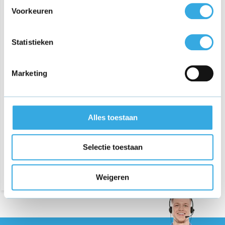
Voorkeuren
Statistieken
Marketing
Oplader voor Rockrider st
100 MTB Elektrische
mountainbike
€ 49,95
Alles toestaan
Bezorging op maandag of
Selectie toestaan
dinsdag
Weigeren