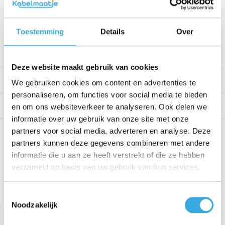
Kabellengte
1.8 Meter
Voltage
42 V
Toestemming
Details
Over
Bekijk alle specificaties
Deze website maakt gebruik van cookies
Productomschrijving
We gebruiken cookies om content en advertenties te
personaliseren, om functies voor social media te bieden
Reviews
en om ons websiteverkeer te analyseren. Ook delen we
informatie over uw gebruik van onze site met onze
partners voor social media, adverteren en analyse. Deze
Share this product!
partners kunnen deze gegevens combineren met andere
informatie die u aan ze heeft verstrekt of die ze hebben
verzameld op basis van uw gebruik van hun services.
Recent bekeken
Toestemmingsselectie
Noodzakelijk