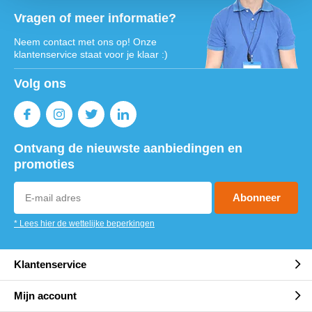
Vragen of meer informatie?
Neem contact met ons op! Onze
klantenservice staat voor je klaar :)
Volg ons
Ontvang de nieuwste aanbiedingen en
promoties
Abonneer
* Lees hier de wettelijke beperkingen
Klantenservice
Mijn account