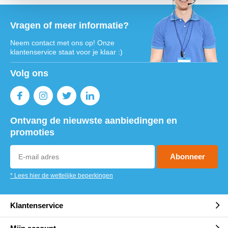
Vragen of meer informatie?
Neem contact met ons op! Onze
klantenservice staat voor je klaar :)
Volg ons
Ontvang de nieuwste aanbiedingen en
promoties
Abonneer
* Lees hier de wettelijke beperkingen
Klantenservice