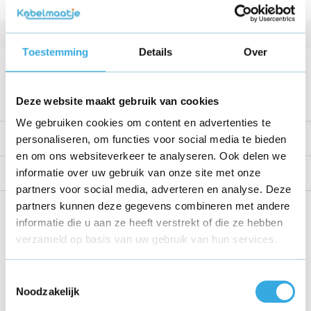
Vermogen
84 W
Kabellengte
1.8 Meter
Toestemming
Details
Over
Voltage
42 V
Bekijk alle specificaties
Deze website maakt gebruik van cookies
We gebruiken cookies om content en advertenties te
Productomschrijving
personaliseren, om functies voor social media te bieden
en om ons websiteverkeer te analyseren. Ook delen we
informatie over uw gebruik van onze site met onze
Reviews
partners voor social media, adverteren en analyse. Deze
partners kunnen deze gegevens combineren met andere
Share this product!
informatie die u aan ze heeft verstrekt of die ze hebben
verzameld op basis van uw gebruik van hun services.
Toestemmingsselectie
Noodzakelijk
Recent bekeken