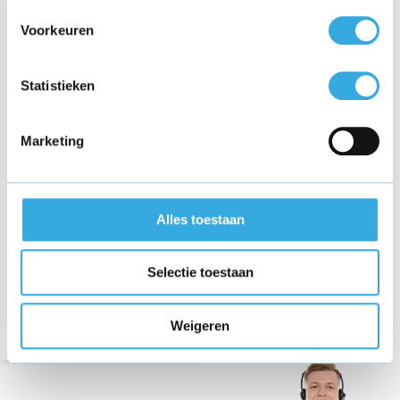
Voorkeuren
Statistieken
Marketing
Oplader voor Tenways
AGO-X & Tenways AGO-T
elektrische fiets
Alles toestaan
€ 59,95
Selectie toestaan
Weigeren