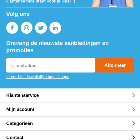
klantenservice staat voor je klaar :)
Volg ons
Ontvang de nieuwste aanbiedingen en
promoties
Abonneer
* Lees hier de wettelijke beperkingen
Klantenservice
Mijn account
Categorieën
Contact