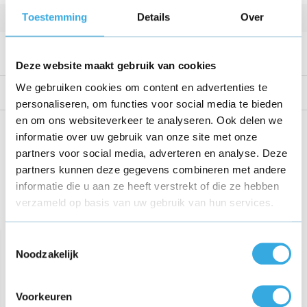
Toestemming
Details
Over
Kabellengte
1 m
Meegeleverde USB kabel
USB-A naar USB-C
Deze website maakt gebruik van cookies
We gebruiken cookies om content en advertenties te
Reviews
personaliseren, om functies voor social media te bieden
en om ons websiteverkeer te analyseren. Ook delen we
Share this product!
informatie over uw gebruik van onze site met onze
partners voor social media, adverteren en analyse. Deze
partners kunnen deze gegevens combineren met andere
informatie die u aan ze heeft verstrekt of die ze hebben
verzameld op basis van uw gebruik van hun services.
Recent bekeken
Toestemmingsselectie
Noodzakelijk
Voorkeuren