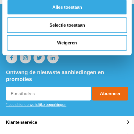
Alles toestaan
Vragen of meer informatie?
Selectie toestaan
Neem contact met ons op! Onze
klantenservice staat voor je klaar :)
Weigeren
Volg ons
Ontvang de nieuwste aanbiedingen en
promoties
Abonneer
* Lees hier de wettelijke beperkingen
Klantenservice