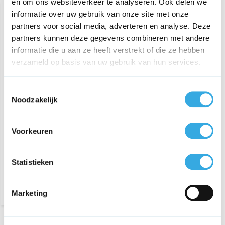
en om ons websiteverkeer te analyseren. Ook delen we
informatie over uw gebruik van onze site met onze
partners voor social media, adverteren en analyse. Deze
partners kunnen deze gegevens combineren met andere
informatie die u aan ze heeft verstrekt of die ze hebben
verzameld op basis van uw gebruik van hun services.
Toestemmingsselectie
Noodzakelijk
Samsung Gear Fit 2
Oplader
Voorkeuren
€ 16,95
Statistieken
Morgen in huis
Marketing