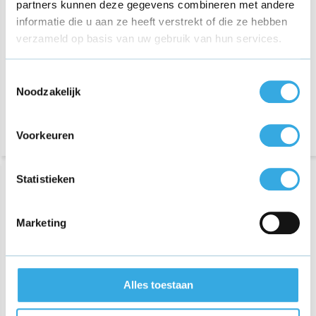
partners kunnen deze gegevens combineren met andere
informatie die u aan ze heeft verstrekt of die ze hebben
€ 12,95
€ 12,95
verzameld op basis van uw gebruik van hun services.
57 reviews
61 reviews
Aansluiting:
USB-A
Aansluiting:
USB-A
Toestemmingsselectie
Vermogen:
5 Volt
Vermogen:
5 Volt
Noodzakelijk
Morgen in huis
Morgen in huis
Voorkeuren
Statistieken
Marketing
Alles toestaan
Samsung autolader 2
poort Snellader - 45W -