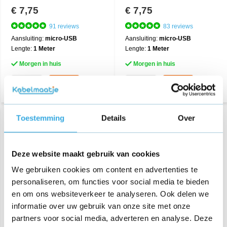
€ 7,75
€ 7,75
91 reviews
83 reviews
Aansluiting:
micro-USB
Aansluiting:
micro-USB
Lengte:
1 Meter
Lengte:
1 Meter
Morgen in huis
Morgen in huis
Toestemming
Details
Over
Deze website maakt gebruik van cookies
We gebruiken cookies om content en advertenties te
personaliseren, om functies voor social media te bieden
en om ons websiteverkeer te analyseren. Ook delen we
informatie over uw gebruik van onze site met onze
Originele USB adapter 5V
Originele USB adapter 5V
Zwart
Wit
partners voor social media, adverteren en analyse. Deze