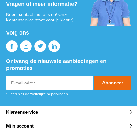
Vragen of meer informatie?
Neem contact met ons op! Onze
klantenservice staat voor je klaar :)
Volg ons
Ontvang de nieuwste aanbiedingen en
promoties
Abonneer
* Lees hier de wettelijke beperkingen
Klantenservice
Mijn account