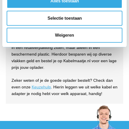
Alles toestaan
goedkoop?
Selectie toestaan
Wij verkopen originele opladers tegen lage prijzen. We
kopen elke oplader direct in bij de fabrikant in grote
aantallen (bulk). Deze opladers zijn per stuk verpakt in
Weigeren
bulkverpakking, wat betekent dat de kabel en adapter niet
in een retailverpakking zitten, maar alleen in een
beschermend plastic. Hierdoor besparen wij op diverse
vlakken geld en bestel je op Kabelmaatje.nl voor een lage
prijs jouw oplader.
Zeker weten of je de goede oplader bestelt? Check dan
even onze
Keuzehulp
. Hierin leggen we uit welke kabel en
adapter je nodig hebt voor welk apparaat, handig!