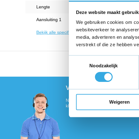
Lengte
1 Met
Deze website maakt gebruik
Aansluiting 1
USB-
We gebruiken cookies om cont
websiteverkeer te analyseren
Bekijk alle specificaties
media, adverteren en analys
verstrekt of die ze hebben v
Toestemmingsselectie
Vandaag voor 18:00 bes
Noodzakelijk
Vragen of meer informat
Neem contact met ons op! Onze klant
Weigeren
klaar :)