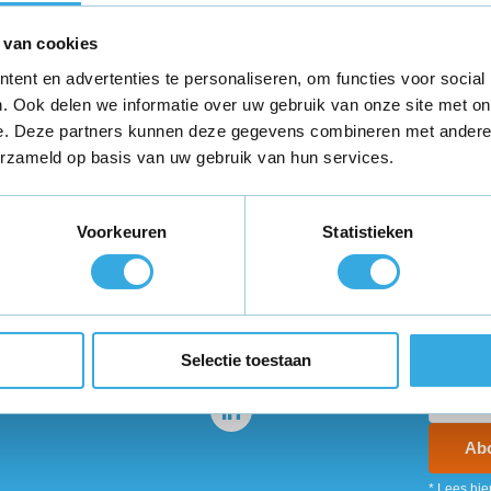
er
 van cookies
C
ent en advertenties te personaliseren, om functies voor social
. Ook delen we informatie over uw gebruik van onze site met on
e. Deze partners kunnen deze gegevens combineren met andere i
erzameld op basis van uw gebruik van hun services.
teld,
morgen in huis
*
Gratis verzending
binnen Neder
Voorkeuren
Statistieken
ie?
Volg ons
Ontva
promo
enservice staat voor je
Selectie toestaan
Ab
* Lees hie