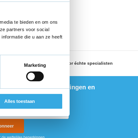
 media te bieden en om ons
ze partners voor social
nformatie die u aan ze heeft
land
Geselecteerd door
échte specialisten
Marketing
ng de nieuwste aanbiedingen en
ties
Alles toestaan
onneer
r de wettelijke beperkingen