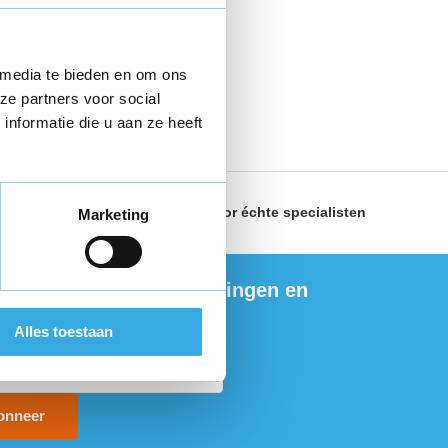
 media te bieden en om ons
ze partners voor social
nformatie die u aan ze heeft
land
Geselecteerd door
échte specialisten
Marketing
ng de nieuwste aanbiedingen en
ties
Alles toestaan
onneer