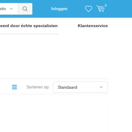
0
ieën
Inloggen
teerd door
échte specialisten
Klantenservice
Sorteren op: