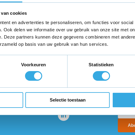
 van cookies
ent en advertenties te personaliseren, om functies voor social
. Ook delen we informatie over uw gebruik van onze site met on
e. Deze partners kunnen deze gegevens combineren met andere i
erzameld op basis van uw gebruik van hun services.
teld,
morgen in huis
*
Gratis verzending
binnen Neder
Voorkeuren
Statistieken
ie?
Volg ons
Ontva
promo
enservice staat voor je
Selectie toestaan
Ab