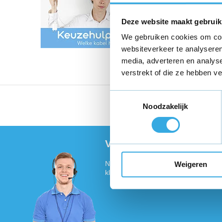
Deze website maakt gebruik
We gebruiken cookies om cont
websiteverkeer te analyseren
media, adverteren en analys
verstrekt of die ze hebben v
Toestemmingsselectie
Vandaag voor 18:00 bes
Noodzakelijk
Vragen of meer informat
Neem contact met ons op! Onze klant
Weigeren
klaar :)