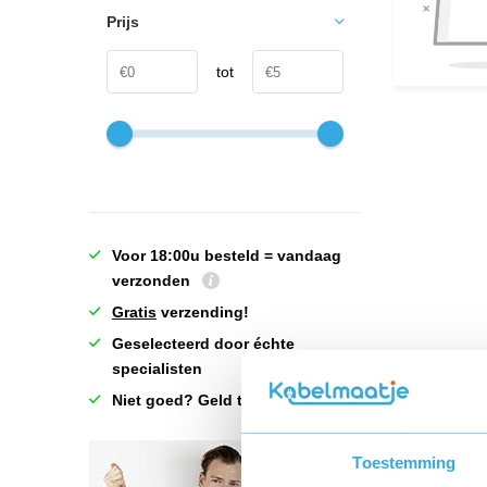
Prijs
tot
Voor 18:00u besteld = vandaag
verzonden
Gratis
verzending!
Geselecteerd door échte
specialisten
Niet goed? Geld terug!
Toestemming