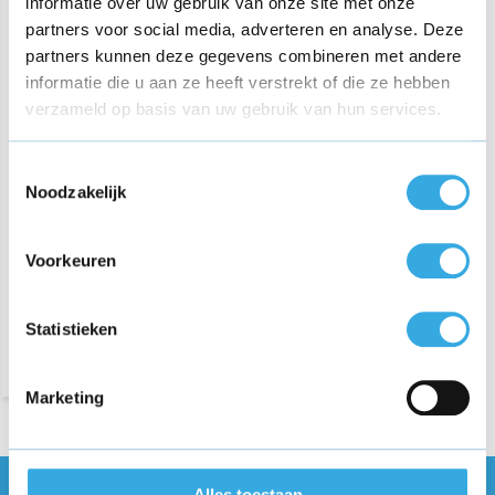
informatie over uw gebruik van onze site met onze
partners voor social media, adverteren en analyse. Deze
partners kunnen deze gegevens combineren met andere
informatie die u aan ze heeft verstrekt of die ze hebben
verzameld op basis van uw gebruik van hun services.
Toestemmingsselectie
Stroomkabel C13 met Euro
Plug - 1.8m
Noodzakelijk
€ 12,95
Voorkeuren
Morgen in huis
Statistieken
Marketing
Alles toestaan