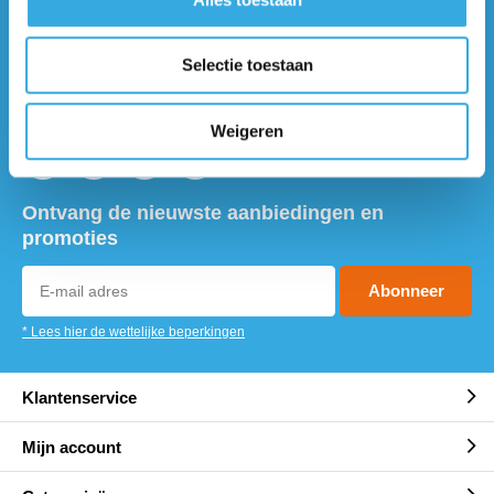
Vragen of meer informatie?
Neem contact met ons op! Onze
klantenservice staat voor je klaar :)
Selectie toestaan
Volg ons
Weigeren
Ontvang de nieuwste aanbiedingen en
promoties
Abonneer
* Lees hier de wettelijke beperkingen
Klantenservice
Mijn account