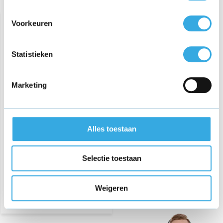
Recent bekeken
Voorkeuren
Statistieken
Marketing
Oplader voor Teufel Motiv
Go Mobiele bluetooth
stereo speaker
Alles toestaan
€ 22,95
Selectie toestaan
Morgen in huis
Weigeren