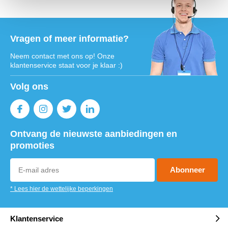
Vragen of meer informatie?
Neem contact met ons op! Onze
klantenservice staat voor je klaar :)
Volg ons
Ontvang de nieuwste aanbiedingen en
promoties
Abonneer
* Lees hier de wettelijke beperkingen
Klantenservice