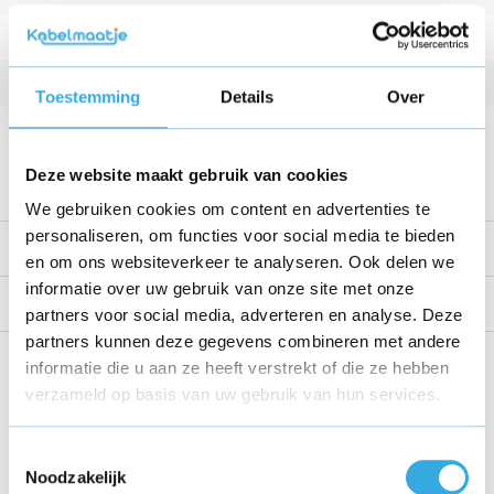
Vermogen
30 W
Kabellengte
1.8 Meter
Toestemming
Details
Over
Voltage
12 V
Bekijk alle specificaties
Deze website maakt gebruik van cookies
We gebruiken cookies om content en advertenties te
personaliseren, om functies voor social media te bieden
Productomschrijving
en om ons websiteverkeer te analyseren. Ook delen we
informatie over uw gebruik van onze site met onze
Reviews
partners voor social media, adverteren en analyse. Deze
partners kunnen deze gegevens combineren met andere
Share this product!
informatie die u aan ze heeft verstrekt of die ze hebben
verzameld op basis van uw gebruik van hun services.
Toestemmingsselectie
Noodzakelijk