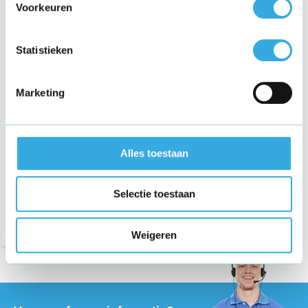
Voorkeuren
Statistieken
Marketing
Acculader Quingo Vitess2
scootmobiel
Alles toestaan
€ 54,95
Selectie toestaan
Morgen in huis
Weigeren