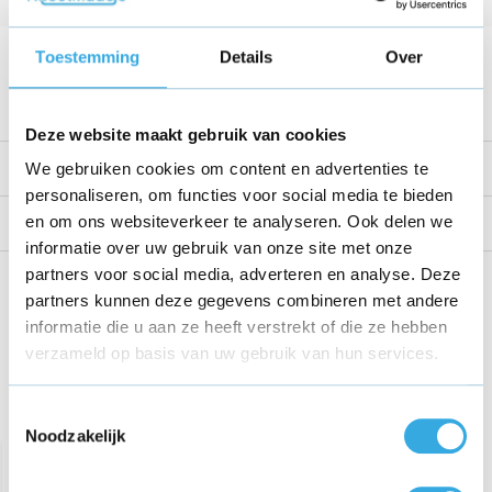
Kabellengte
1 Meter
Voltage
29.4
Toestemming
Details
Over
Bekijk alle specificaties
Deze website maakt gebruik van cookies
Productomschrijving
We gebruiken cookies om content en advertenties te
personaliseren, om functies voor social media te bieden
en om ons websiteverkeer te analyseren. Ook delen we
Reviews
informatie over uw gebruik van onze site met onze
partners voor social media, adverteren en analyse. Deze
Share this product!
partners kunnen deze gegevens combineren met andere
informatie die u aan ze heeft verstrekt of die ze hebben
verzameld op basis van uw gebruik van hun services.
Toestemmingsselectie
Recent bekeken
Noodzakelijk