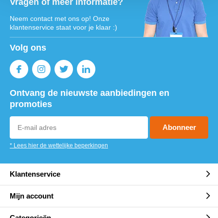
Vragen of meer informatie?
Neem contact met ons op! Onze
klantenservice staat voor je klaar :)
Volg ons
Ontvang de nieuwste aanbiedingen en
promoties
Abonneer
* Lees hier de wettelijke beperkingen
Klantenservice
Mijn account