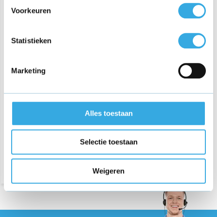
Voorkeuren
Statistieken
Marketing
Adapter voor Christopeit
AX3000, AX7000
hometrainer
€ 21,95
Alles toestaan
Bezorging op maandag of
Selectie toestaan
dinsdag
Weigeren