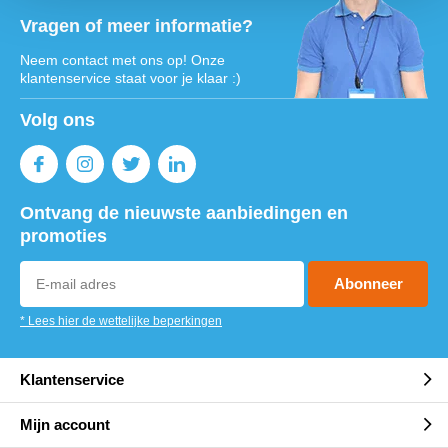
Vragen of meer informatie?
Neem contact met ons op! Onze
klantenservice staat voor je klaar :)
Volg ons
Ontvang de nieuwste aanbiedingen en
promoties
Abonneer
* Lees hier de wettelijke beperkingen
Klantenservice
Mijn account