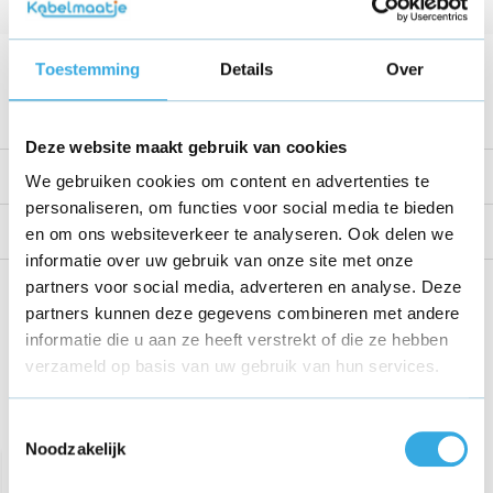
Kabellengte
1 Meter
Voltage
12 V
Toestemming
Details
Over
Bekijk alle specificaties
Deze website maakt gebruik van cookies
Productomschrijving
We gebruiken cookies om content en advertenties te
personaliseren, om functies voor social media te bieden
Reviews
en om ons websiteverkeer te analyseren. Ook delen we
informatie over uw gebruik van onze site met onze
partners voor social media, adverteren en analyse. Deze
Share this product!
partners kunnen deze gegevens combineren met andere
informatie die u aan ze heeft verstrekt of die ze hebben
verzameld op basis van uw gebruik van hun services.
Recent bekeken
Toestemmingsselectie
Noodzakelijk