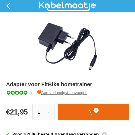
Adapter voor FitBike hometrainer
()
Aan verlanglijst toevoegen
€
21,95
Voor 18:00u besteld = vandaag verzonden