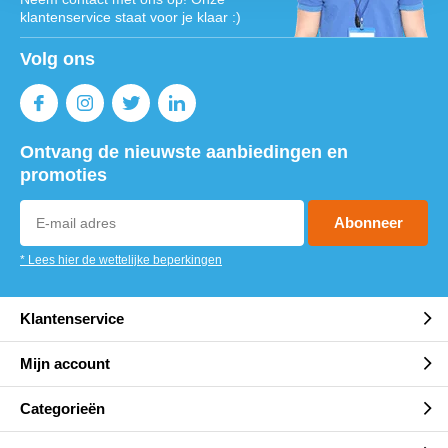
klantenservice staat voor je klaar :)
Volg ons
Ontvang de nieuwste aanbiedingen en
promoties
Abonneer
* Lees hier de wettelijke beperkingen
Klantenservice
Mijn account
Categorieën