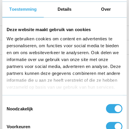
Voltage
9 V
Toestemming
Details
Over
Bekijk alle specificaties
Deze website maakt gebruik van cookies
Productomschrijving
We gebruiken cookies om content en advertenties te
personaliseren, om functies voor social media te bieden
Reviews
en om ons websiteverkeer te analyseren. Ook delen we
informatie over uw gebruik van onze site met onze
Share this product!
partners voor social media, adverteren en analyse. Deze
partners kunnen deze gegevens combineren met andere
informatie die u aan ze heeft verstrekt of die ze hebben
verzameld op basis van uw gebruik van hun services.
Recent bekeken
Toestemmingsselectie
Noodzakelijk
Voorkeuren