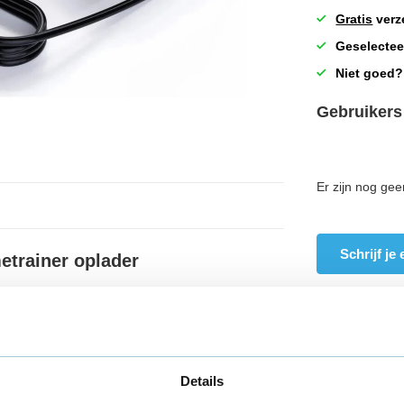
Gratis
verz
Geselectee
Niet goed?
Gebruikers
Er zijn nog gee
Schrijf je
etrainer oplader
B-3i hometrainer
Details