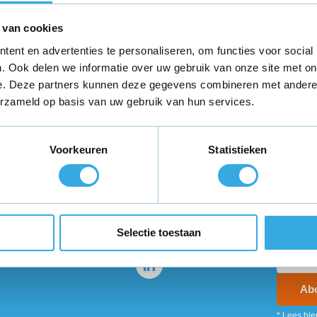
eter
 van cookies
ent en advertenties te personaliseren, om functies voor social
. Ook delen we informatie over uw gebruik van onze site met on
e. Deze partners kunnen deze gegevens combineren met andere i
erzameld op basis van uw gebruik van hun services.
teld,
morgen in huis
*
Gratis verzending
binnen Neder
Voorkeuren
Statistieken
ie?
Volg ons
Ontva
promo
enservice staat voor je
Selectie toestaan
Ab
* Lees hie