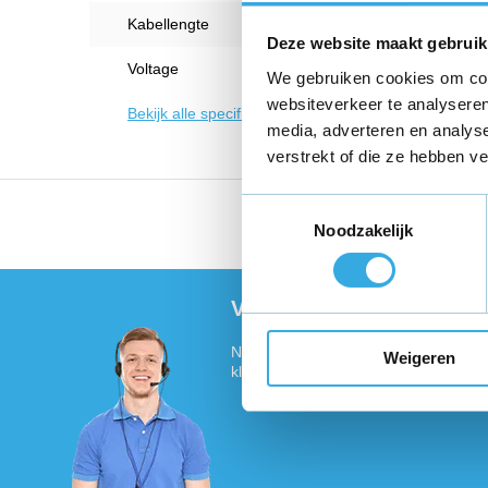
Kabellengte
1.5 M
Deze website maakt gebruik
Voltage
6 V
We gebruiken cookies om cont
websiteverkeer te analyseren
Bekijk alle specificaties
media, adverteren en analys
verstrekt of die ze hebben v
Toestemmingsselectie
Vandaag voor 18:00 bes
Noodzakelijk
Vragen of meer informat
Neem contact met ons op! Onze klant
Weigeren
klaar :)