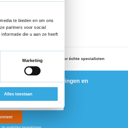
 media te bieden en om ons
ze partners voor social
nformatie die u aan ze heeft
land
Geselecteerd door
échte specialisten
Marketing
ng de nieuwste aanbiedingen en
ties
Alles toestaan
onneer
r de wettelijke beperkingen