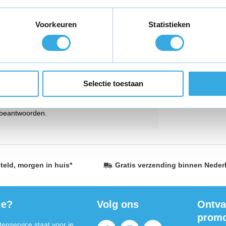
pen, zijn er een paar punten waar je op
 (V), maar ook de capaciteit van de accu in
Voorkeuren
Statistieken
an de acculader. We lichten dat even verder
r het Voltage staan in V. Het moet
an heb je nog het Ampèrage wat je moet
 (aantal Ampère per uur). Als laatste
oed op dat jij het juiste model koopt.
Selectie toestaan
tijd
contact
met ons opnemen. Wij staan
l beantwoorden.
teld,
morgen in huis
*
Gratis verzending
binnen Neder
ie?
Volg ons
Ontva
promo
enservice staat voor je