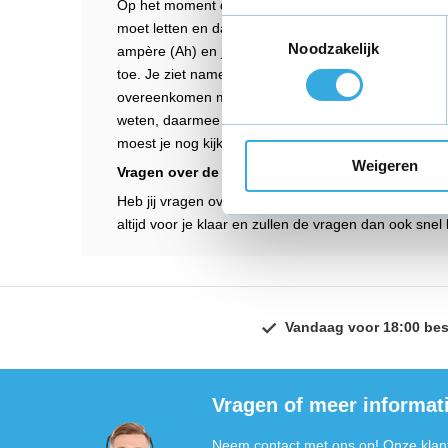
Op het moment dat jij een nieuwe acculader gaat ko
Toestemmingsselectie
moet letten en dat zijn het voltage van de acculader
Noodzakelijk
ampère (Ah) en je moet kijken naar de aansluiting v
toe. Je ziet namelijk op een etiket van een acculade
overeenkomen met het input voltage op de accu. D
weten, daarmee wordt de oplaadsnelheid aangegeven
moest je nog kijken naar de aansluiting, let daarom g
Weigeren
Vragen over de Villette Acculader?
Heb jij vragen over de Villette oplader? Dan kun je al
altijd voor je klaar en zullen de vragen dan ook sne
Vandaag voor 18:00 bes
Vragen of meer informat
Neem contact met ons op! Onze klant