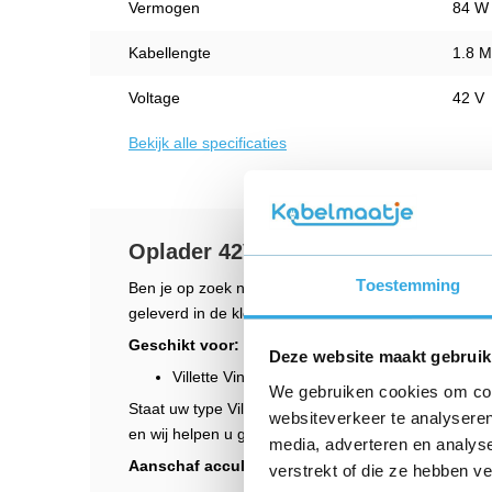
Vermogen
84 W
Kabellengte
1.8 M
Voltage
42 V
Bekijk alle specificaties
Oplader 42V voor Villette Vintage e
Toestemming
Ben je op zoek naar een adapter voor je Villette Vin
geleverd in de kleur zwart, heeft een vermogen van
Geschikt voor:
Deze website maakt gebruik
Villette Vintage elektrische fiets
We gebruiken cookies om cont
Staat uw type Villette e-bike er niet bij? Neem
contac
websiteverkeer te analyseren
en wij helpen u graag verder.
media, adverteren en analys
Aanschaf acculader
verstrekt of die ze hebben v