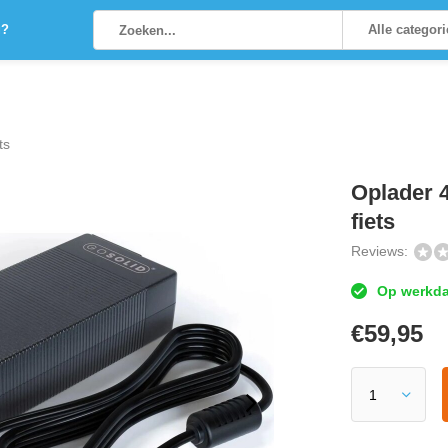
g?
Alle categor
ts
Oplader 4
fiets
Reviews:
Op werkdag
€
59,95