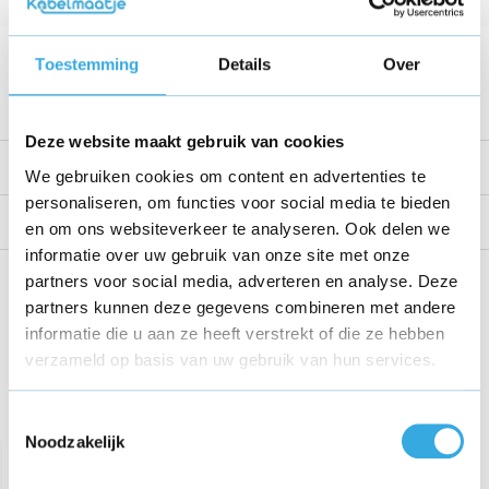
Kabellengte
1.5 Meter
Voltage
12 V
Toestemming
Details
Over
Bekijk alle specificaties
Deze website maakt gebruik van cookies
Productomschrijving
We gebruiken cookies om content en advertenties te
personaliseren, om functies voor social media te bieden
Reviews
en om ons websiteverkeer te analyseren. Ook delen we
informatie over uw gebruik van onze site met onze
Share this product!
partners voor social media, adverteren en analyse. Deze
partners kunnen deze gegevens combineren met andere
informatie die u aan ze heeft verstrekt of die ze hebben
verzameld op basis van uw gebruik van hun services.
Recent bekeken
Toestemmingsselectie
Noodzakelijk