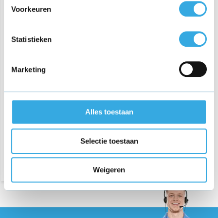
Voorkeuren
Statistieken
Marketing
Oplader voor Batavus C2
Hometrainer
€ 22,95
Alles toestaan
Bezorging op maandag of
Selectie toestaan
dinsdag
Weigeren