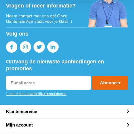
Vragen of meer informatie?
Neem contact met ons op! Onze
klantenservice staat voor je klaar :)
Volg ons
Ontvang de nieuwste aanbiedingen en
promoties
Abonneer
* Lees hier de wettelijke beperkingen
Klantenservice
Mijn account