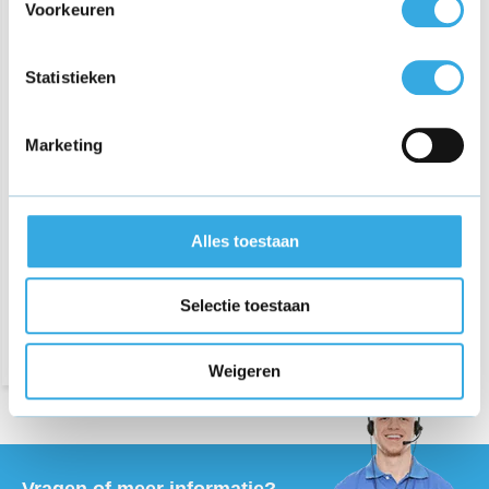
Voorkeuren
Statistieken
Marketing
Oplader voor
Ebike4Delivery elektrische
bezorgfiets
Alles toestaan
€ 49,95
Morgen in huis
Selectie toestaan
Weigeren