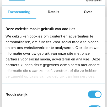
Vermogen
84 W
Toestemming
Details
Over
Kabellengte
1.8 Meter
Voltage
42 V
Deze website maakt gebruik van cookies
Bekijk alle specificaties
We gebruiken cookies om content en advertenties te
personaliseren, om functies voor social media te bieden
Reviews
en om ons websiteverkeer te analyseren. Ook delen we
informatie over uw gebruik van onze site met onze
partners voor social media, adverteren en analyse. Deze
Share this product!
partners kunnen deze gegevens combineren met andere
informatie die u aan ze heeft verstrekt of die ze hebben
verzameld op basis van uw gebruik van hun services.
Toestemmingsselectie
Recent bekeken
Noodzakelijk