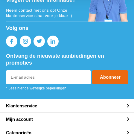
Vragen of meer informatie?
Neem contact met ons op! Onze
klantenservice staat voor je klaar :)
Volg ons
Ontvang de nieuwste aanbiedingen en
promoties
Abonneer
* Lees hier de wettelijke beperkingen
Klantenservice
Mijn account
Categorieën