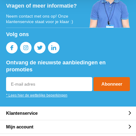
Vragen of meer informatie?
Neem contact met ons op! Onze
klantenservice staat voor je klaar :)
Volg ons
Ontvang de nieuwste aanbiedingen en
promoties
Abonneer
* Lees hier de wettelijke beperkingen
Klantenservice
Mijn account