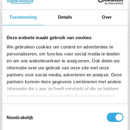
Kabellengte
1.5 Meter
Voltage
19 V
Toestemming
Details
Over
Bekijk alle specificaties
Deze website maakt gebruik van cookies
Productomschrijving
We gebruiken cookies om content en advertenties te
personaliseren, om functies voor social media te bieden
Reviews
en om ons websiteverkeer te analyseren. Ook delen we
informatie over uw gebruik van onze site met onze
Share this product!
partners voor social media, adverteren en analyse. Deze
partners kunnen deze gegevens combineren met andere
informatie die u aan ze heeft verstrekt of die ze hebben
verzameld op basis van uw gebruik van hun services.
Recent bekeken
Toestemmingsselectie
Noodzakelijk