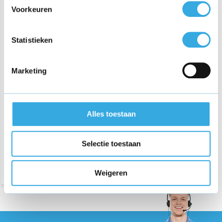
Voorkeuren
Statistieken
Marketing
Oplader voor XGIMI Halo
Series projector
€ 26,95
Alles toestaan
Bezorging op maandag of
Selectie toestaan
dinsdag
Weigeren