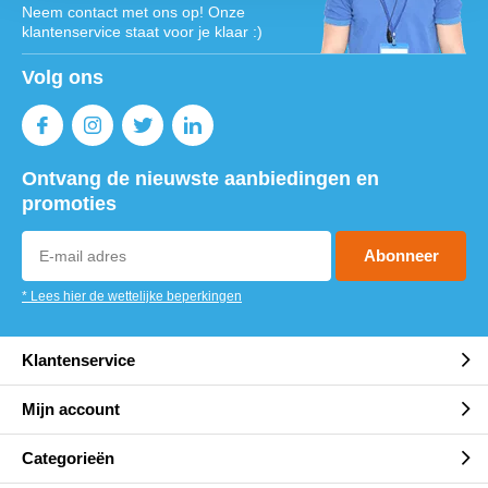
Neem contact met ons op! Onze
klantenservice staat voor je klaar :)
Volg ons
Ontvang de nieuwste aanbiedingen en
promoties
Abonneer
* Lees hier de wettelijke beperkingen
Klantenservice
Mijn account
Categorieën