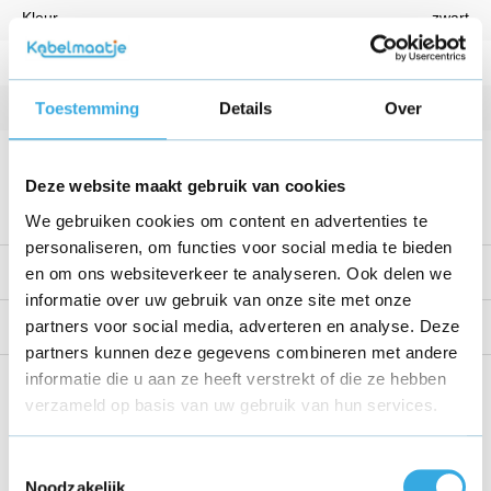
Kleur
zwart
Vermogen
18 W
Kabellengte
1 Meter
Toestemming
Details
Over
Voltage
9 V
Deze website maakt gebruik van cookies
Bekijk alle specificaties
We gebruiken cookies om content en advertenties te
personaliseren, om functies voor social media te bieden
Productomschrijving
en om ons websiteverkeer te analyseren. Ook delen we
informatie over uw gebruik van onze site met onze
partners voor social media, adverteren en analyse. Deze
Reviews
partners kunnen deze gegevens combineren met andere
informatie die u aan ze heeft verstrekt of die ze hebben
Share this product!
verzameld op basis van uw gebruik van hun services.
Toestemmingsselectie
Noodzakelijk