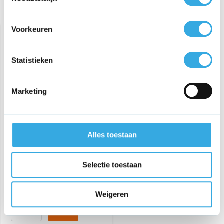
Recent bekeken
Voorkeuren
Statistieken
Marketing
GO SOLID! Adapter
geschikt voor Topcon MR-
Alles toestaan
74Q voor RL-H4C en RL-
SV2S
€ 25,95
Selectie toestaan
Weigeren