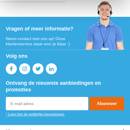
Vragen of meer informatie?
Neem contact met ons op! Onze
klantenservice staat voor je klaar :)
Volg ons
Ontvang de nieuwste aanbiedingen en
promoties
Abonneer
* Lees hier de wettelijke beperkingen