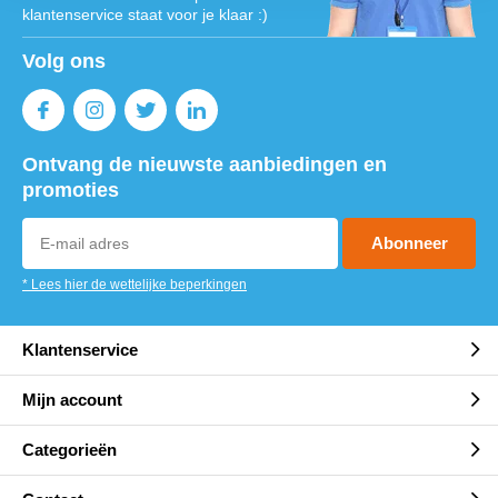
klantenservice staat voor je klaar :)
Volg ons
Ontvang de nieuwste aanbiedingen en
promoties
Abonneer
* Lees hier de wettelijke beperkingen
Klantenservice
Mijn account
Categorieën