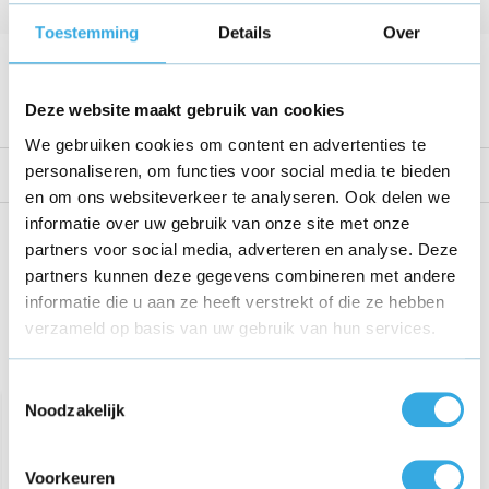
Kabellengte
1.8 Meter
Toestemming
Details
Over
Voltage
42 V
Bekijk alle specificaties
Deze website maakt gebruik van cookies
We gebruiken cookies om content en advertenties te
personaliseren, om functies voor social media te bieden
Reviews
en om ons websiteverkeer te analyseren. Ook delen we
informatie over uw gebruik van onze site met onze
Share this product!
partners voor social media, adverteren en analyse. Deze
partners kunnen deze gegevens combineren met andere
informatie die u aan ze heeft verstrekt of die ze hebben
verzameld op basis van uw gebruik van hun services.
Recent bekeken
Toestemmingsselectie
Noodzakelijk
Voorkeuren