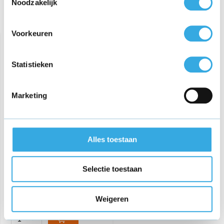
Noodzakelijk
Recent bekeken
Voorkeuren
Statistieken
Marketing
Samsung 25W Power
Alles toestaan
Delivery oplader + kabel -
USB-C snellader - Wit
€ 25,95
Selectie toestaan
Morgen in huis
Weigeren