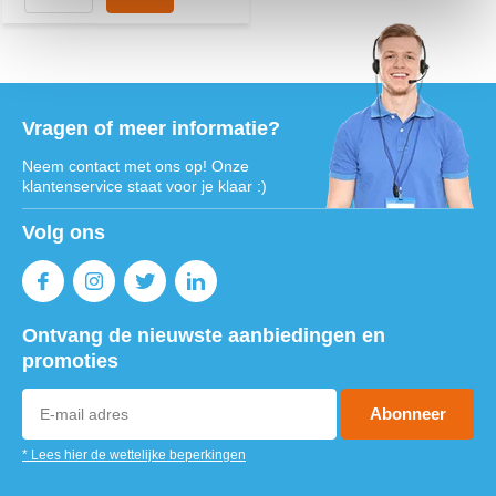
Vragen of meer informatie?
Neem contact met ons op! Onze
klantenservice staat voor je klaar :)
Volg ons
Ontvang de nieuwste aanbiedingen en
promoties
Abonneer
* Lees hier de wettelijke beperkingen